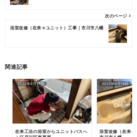
ナ
次のページ
ビ
ゲ
浴室改修（在来→ユニット）工事｜市川市八幡
ー
シ
ョ
関連記事
ン
2022年9月17日
2023年4月15日
在来工法の浴室からユニットバスへ
浴室改修（在来→