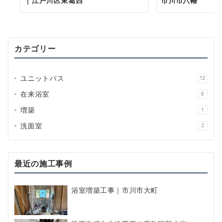
｜江戸川区東葛西
市川市八幡
カテゴリー
ユニットバス
12
在来浴室
6
増築
1
洗面室
2
最近の施工事例
浴室増築工事｜市川市大町