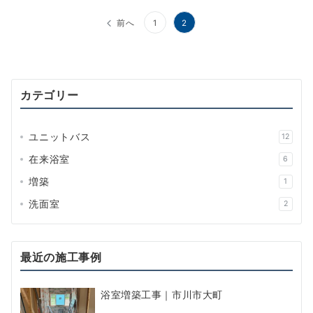
投
前へ
1
2
稿
の
ペ
カテゴリー
ー
ユニットバス
ジ
12
在来浴室
6
送
増築
1
り
洗面室
2
最近の施工事例
浴室増築工事｜市川市大町